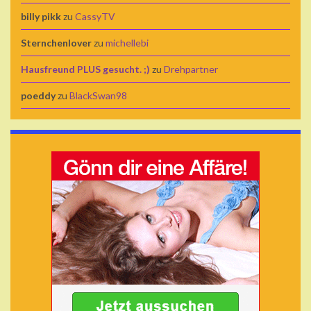
billy pikk
zu
CassyTV
Sternchenlover
zu
michellebi
Hausfreund PLUS gesucht. ;)
zu
Drehpartner
poeddy
zu
BlackSwan98