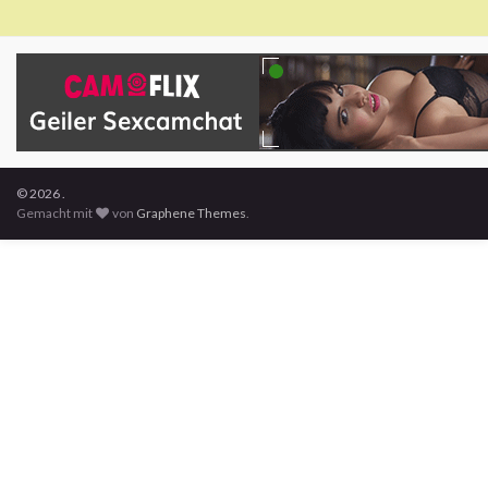
© 2026 .
Gemacht mit
von
Graphene Themes
.