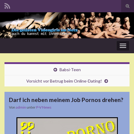
Suc
ums
Search for:
Navi
umsc
Babsi-Teen
Vorsicht vor Betrug beim Online-Dating!
Darf ich neben meinem Job Pornos drehen?
Von
admin
unter
P-V News