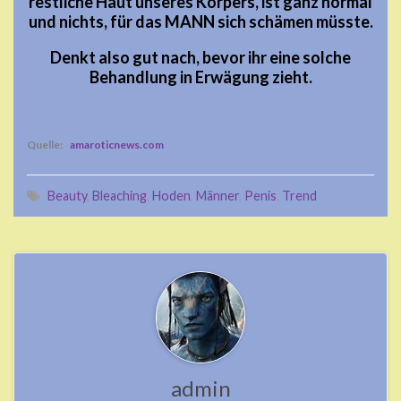
restliche Haut unseres Körpers, ist ganz normal
und nichts, für das MANN sich schämen müsste.
Denkt also gut nach, bevor ihr eine solche
Behandlung in Erwägung zieht.
Quelle:
amaroticnews.com
Beauty
,
Bleaching
,
Hoden
,
Männer
,
Penis
,
Trend
admin