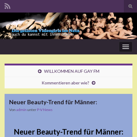
Suc
ums
Search for:
Navi
umsc
WILLKOMMEN AUF GAY FM
Kommentieren aber wie?
Neuer Beauty-Trend für Männer:
Von
admin
unter
P-V News
Neuer Beauty-Trend für Männer: